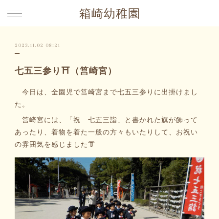
箱崎幼稚園
2023.11.02 08:21
七五三参り⛩（筥崎宮）
今日は、全園児で筥崎宮まで七五三参りに出掛けまし
た。
筥崎宮には、「祝 七五三詣」と書かれた旗が飾って
あったり、着物を着た一般の方々もいたりして、お祝い
の雰囲気を感じました👘