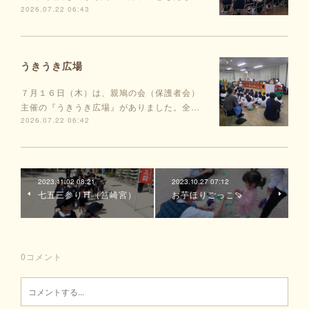
2026.07.22 06:43
うきうき広場
７月１６日（木）は、親鳩の会（保護者会）
主催の『うきうき広場』がありました。全…
2026.07.22 06:42
2023.11.02 08:21
2023.10.27 07:12
七五三参り⛩（筥崎宮）
お芋ほりごっこ🍠
0
コメント