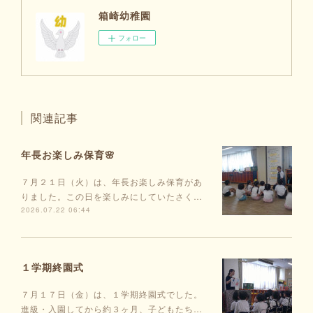
箱崎幼稚園
フォロー
関連記事
年長お楽しみ保育🌸
７月２１日（火）は、年長お楽しみ保育があ
りました。この日を楽しみにしていたさく…
2026.07.22 06:44
１学期終園式
７月１７日（金）は、１学期終園式でした。
進級・入園してから約３ヶ月、子どもたち…