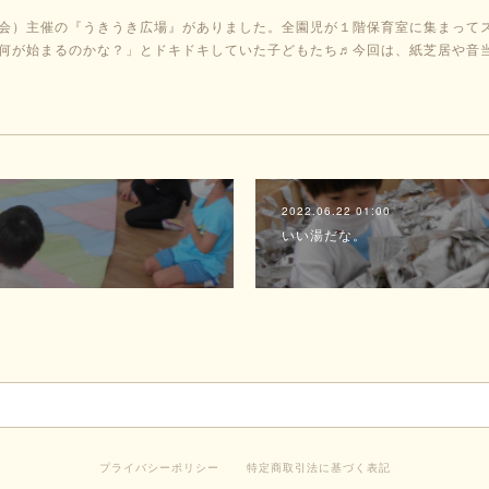
会）主催の『うきうき広場』がありました。全園児が１階保育室に集まって
何が始まるのかな？」とドキドキしていた子どもたち♬今回は、紙芝居や音
2022.06.22 01:00
いい湯だな。
プライバシーポリシー
特定商取引法に基づく表記