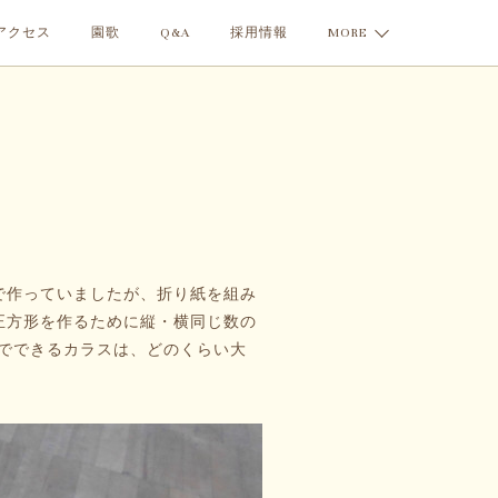
アクセス
園歌
Q&A
採用情報
MORE
で作っていましたが、折り紙を組み
正方形を作るために縦・横同じ数の
形でできるカラスは、どのくらい大