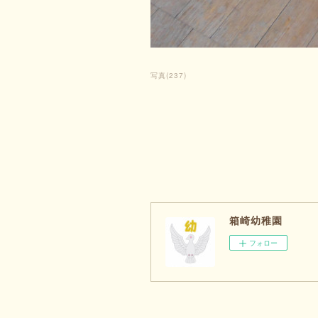
写真
(
237
)
箱崎幼稚園
フォロー