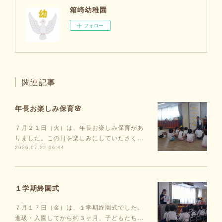
箱崎幼稚園
フォロー
関連記事
年長お楽しみ保育🌸
７月２１日（火）は、年長お楽しみ保育があ
りました。この日を楽しみにしていたさく…
2026.07.22 06:44
１学期終園式
７月１７日（金）は、１学期終園式でした。
進級・入園してから約３ヶ月、子どもたち…