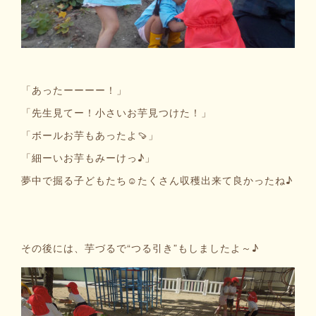
「あったーーーー！」
「先生見てー！小さいお芋見つけた！」
「ボールお芋もあったよ🍠」
「細ーいお芋もみーけっ♪」
夢中で掘る子どもたち☺️たくさん収穫出来て良かったね♪
その後には、芋づるで“つる引き”もしましたよ～♪