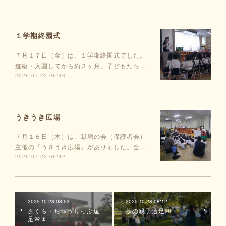
１学期終園式
７月１７日（金）は、１学期終園式でした。
進級・入園してから約３ヶ月、子どもたち…
2026.07.22 06:43
うきうき広場
７月１６日（木）は、親鳩の会（保護者会）
主催の『うきうき広場』がありました。全…
2026.07.22 06:42
2025.10.28 08:53
2025.10.28 08:12
さくら・ちゅうりっぷ遠
秋の親子遠足🎒
足🌸🌷