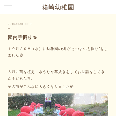
箱崎幼稚園
2025.10.28 08:13
園内芋掘り🍠
１０月２９日（水）に幼稚園の畑で"さつまいも掘り”をし
ました😆
５月に苗を植え、水やりや草抜きをしてお世話をしてき
た子どもたち。
その苗がこんなに大きくなりました🍃