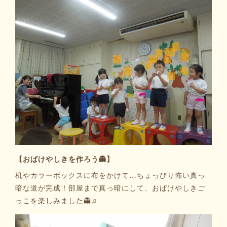
【おばけやしきを作ろう👻】
机やカラーボックスに布をかけて…ちょっぴり怖い真っ
暗な道が完成！部屋まで真っ暗にして、おばけやしきご
っこを楽しみました👻♫