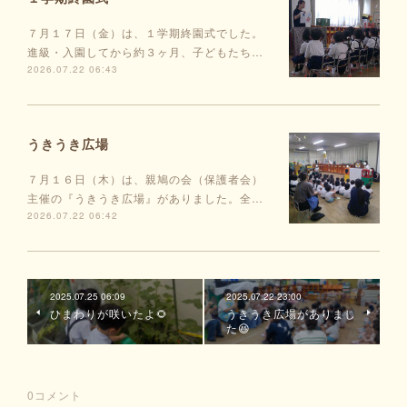
７月１７日（金）は、１学期終園式でした。
進級・入園してから約３ヶ月、子どもたち…
2026.07.22 06:43
うきうき広場
７月１６日（木）は、親鳩の会（保護者会）
主催の『うきうき広場』がありました。全…
2026.07.22 06:42
2025.07.25 06:09
2025.07.22 23:00
ひまわりが咲いたよ🌻
うきうき広場がありまし
た😆
0
コメント