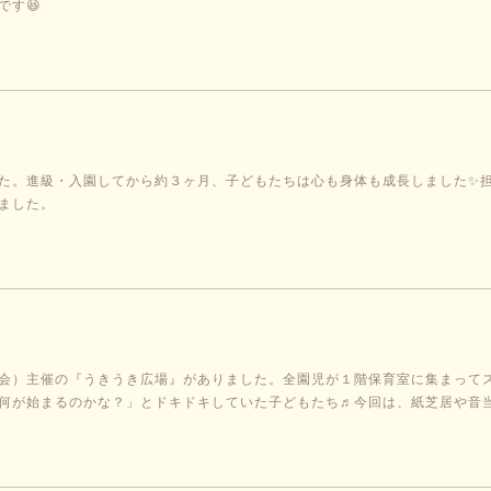
です😆
た。進級・入園してから約３ヶ月、子どもたちは心も身体も成長しました✨
ました。
会）主催の『うきうき広場』がありました。全園児が１階保育室に集まって
何が始まるのかな？」とドキドキしていた子どもたち♬今回は、紙芝居や音