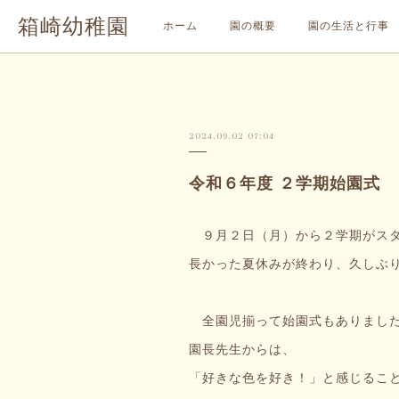
箱崎幼稚園
ホーム
園の概要
園の生活と行事
2024.09.02 07:04
令和６年度 ２学期始園式
９月２日（月）から２学期がスタ
長かった夏休みが終わり、久しぶり
全園児揃って始園式もありまし
園長先生からは、
「好きな色を好き！」と感じるこ