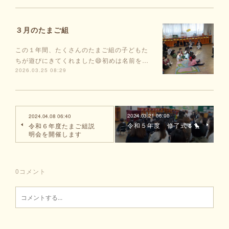
３月のたまご組
この１年間、たくさんのたまご組の子どもた
ちが遊びにきてくれました😄初めは名前を…
2026.03.25 08:29
2024.03.21 06:00
2024.04.08 06:40
令和５年度 修了式🌷🐤
令和６年度たまご組説
明会を開催します
0
コメント