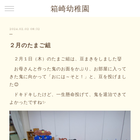
箱崎幼稚園
2024.02.02 08:32
２月のたまご組
２月１日（木）のたまご組は、豆まきをしました👹
お母さんと作った鬼のお面をかぶり、お部屋に入って
きた鬼に向かって「おには～そと！」と、豆を投げまし
た😊
ドキドキしたけど、一生懸命投げて、鬼を退治できて
よかったですね✨