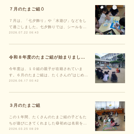
７月のたまご組🥚
７月は、「七夕飾り」や「水遊び」などをし
て過ごしました。七夕飾りでは、シールを…
2026.07.22 06:43
令和８年度のたまご組が始まりました🥚
今年度は、１０組の親子が在籍されていま
す。６月のたまご組は、たくさんの"はじめ…
2026.06.17 00:42
３月のたまご組
この１年間、たくさんのたまご組の子どもた
ちが遊びにきてくれました😄初めは名前を…
2026.03.25 08:29