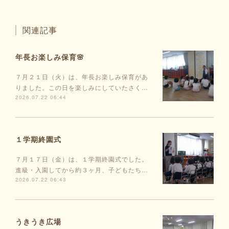
関連記事
年長お楽しみ保育🌸
７月２１日（火）は、年長お楽しみ保育があ
りました。この日を楽しみにしていたさく…
2026.07.22 06:44
１学期終園式
７月１７日（金）は、１学期終園式でした。
進級・入園してから約３ヶ月、子どもたち…
2026.07.22 06:43
うきうき広場