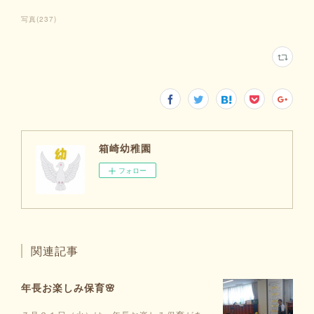
写真
(
237
)
箱崎幼稚園
フォロー
関連記事
年長お楽しみ保育🌸