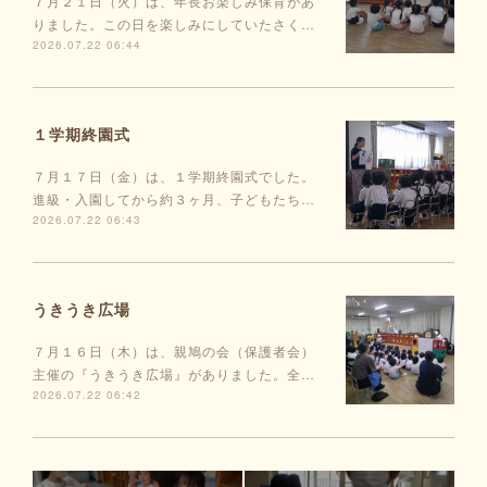
７月２１日（火）は、年長お楽しみ保育があ
りました。この日を楽しみにしていたさく…
2026.07.22 06:44
１学期終園式
７月１７日（金）は、１学期終園式でした。
進級・入園してから約３ヶ月、子どもたち…
2026.07.22 06:43
うきうき広場
７月１６日（木）は、親鳩の会（保護者会）
主催の『うきうき広場』がありました。全…
2026.07.22 06:42