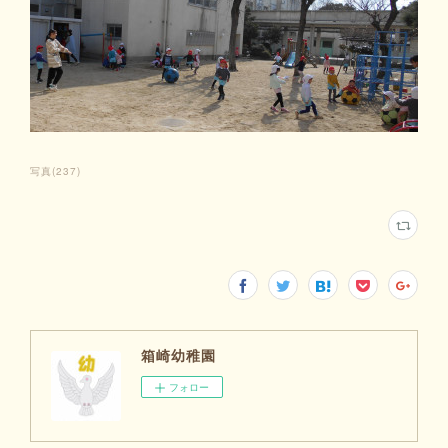
写真
(
237
)
箱崎幼稚園
フォロー