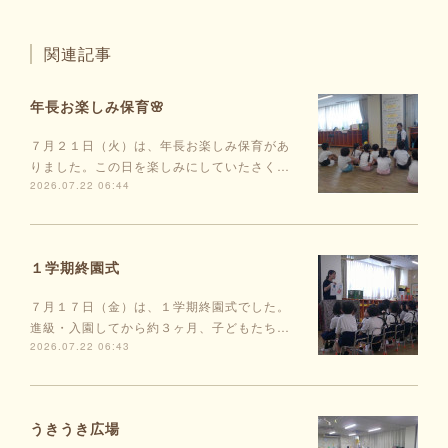
関連記事
年長お楽しみ保育🌸
７月２１日（火）は、年長お楽しみ保育があ
りました。この日を楽しみにしていたさく…
2026.07.22 06:44
１学期終園式
７月１７日（金）は、１学期終園式でした。
進級・入園してから約３ヶ月、子どもたち…
2026.07.22 06:43
うきうき広場