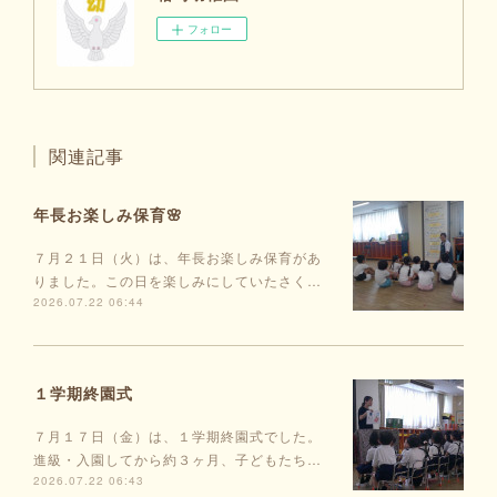
フォロー
関連記事
年長お楽しみ保育🌸
７月２１日（火）は、年長お楽しみ保育があ
りました。この日を楽しみにしていたさく…
2026.07.22 06:44
１学期終園式
７月１７日（金）は、１学期終園式でした。
進級・入園してから約３ヶ月、子どもたち…
2026.07.22 06:43