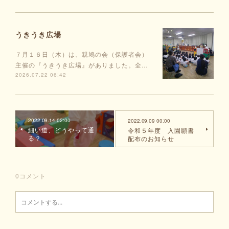
うきうき広場
７月１６日（木）は、親鳩の会（保護者会）
主催の『うきうき広場』がありました。全…
2026.07.22 06:42
2022.09.14 02:00
2022.09.09 00:00
細い道、どうやって通
令和５年度 入園願書
る？
配布のお知らせ
0
コメント