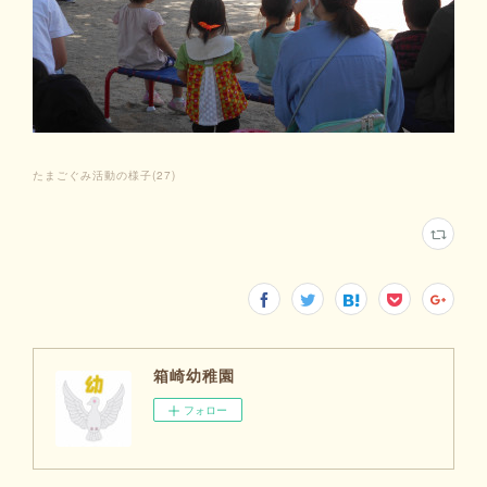
たまごぐみ活動の様子
(
27
)
箱崎幼稚園
フォロー